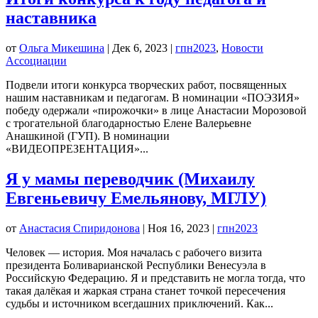
наставника
от
Ольга Микешина
|
Дек 6, 2023
|
гпн2023
,
Новости
Ассоциации
Подвели итоги конкурса творческих работ, посвященных
нашим наставникам и педагогам. В номинации «ПОЭЗИЯ»
победу одержали «пирожочки» в лице Анастасии Морозовой
с трогательной благодарностью Елене Валерьевне
Анашкиной (ГУП). В номинации
«ВИДЕОПРЕЗЕНТАЦИЯ»...
Я у мамы переводчик (Михаилу
Евгеньевичу Емельянову, МГЛУ)
от
Анастасия Спиридонова
|
Ноя 16, 2023
|
гпн2023
Человек — история. Моя началась с рабочего визита
президента Боливарианской Республики Венесуэла в
Российскую Федерацию. Я и представить не могла тогда, что
такая далёкая и жаркая страна станет точкой пересечения
судьбы и источником всегдашних приключений. Как...