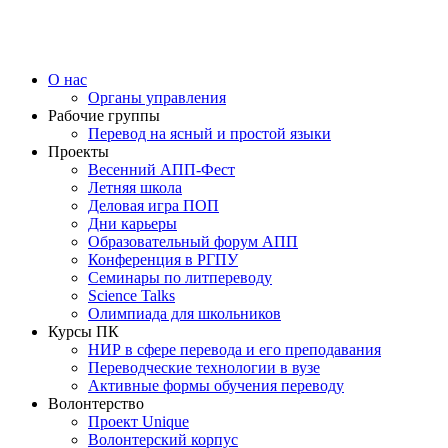
О нас
Органы управления
Рабочие группы
Перевод на ясный и простой языки
Проекты
Весенний АПП-Фест
Летняя школа
Деловая игра ПОП
Дни карьеры
Образовательный форум АПП
Конференция в РГПУ
Семинары по литпереводу
Science Talks
Олимпиада для школьников
Курсы ПК
НИР в сфере перевода и его преподавания
Переводческие технологии в вузе
Активные формы обучения переводу
Волонтерство
Проект Unique
Волонтерский корпус