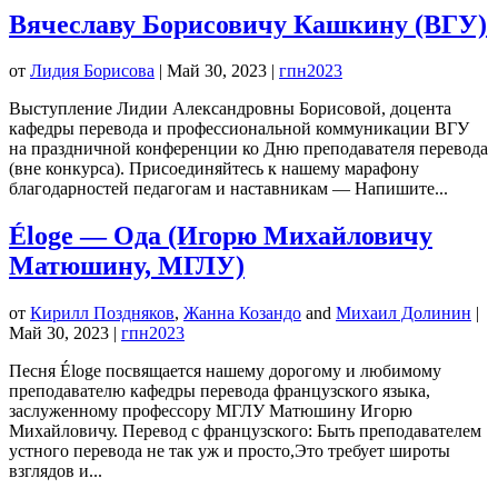
Вячеславу Борисовичу Кашкину (ВГУ)
от
Лидия Борисова
|
Май 30, 2023
|
гпн2023
Выступление Лидии Александровны Борисовой, доцента
кафедры перевода и профессиональной коммуникации ВГУ
на праздничной конференции ко Дню преподавателя перевода
(вне конкурса). Присоединяйтесь к нашему марафону
благодарностей педагогам и наставникам — Напишите...
Éloge — Ода (Игорю Михайловичу
Матюшину, МГЛУ)
от
Кирилл Поздняков
,
Жанна Козандо
and
Михаил Долинин
|
Май 30, 2023
|
гпн2023
Песня Éloge посвящается нашему дорогому и любимому
преподавателю кафедры перевода французского языка,
заслуженному профессору МГЛУ Матюшину Игорю
Михайловичу. Перевод с французского: Быть преподавателем
устного перевода не так уж и просто,Это требует широты
взглядов и...