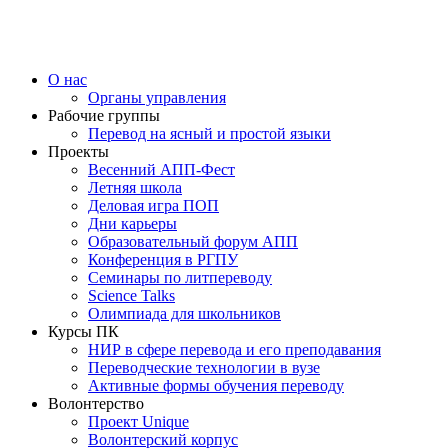
О нас
Органы управления
Рабочие группы
Перевод на ясный и простой языки
Проекты
Весенний АПП-Фест
Летняя школа
Деловая игра ПОП
Дни карьеры
Образовательный форум АПП
Конференция в РГПУ
Семинары по литпереводу
Science Talks
Олимпиада для школьников
Курсы ПК
НИР в сфере перевода и его преподавания
Переводческие технологии в вузе
Активные формы обучения переводу
Волонтерство
Проект Unique
Волонтерский корпус