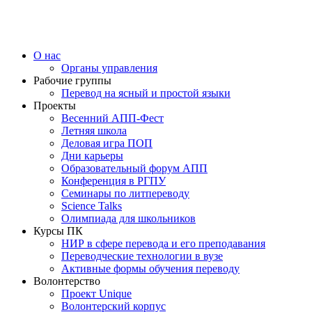
О нас
Органы управления
Рабочие группы
Перевод на ясный и простой языки
Проекты
Весенний АПП-Фест
Летняя школа
Деловая игра ПОП
Дни карьеры
Образовательный форум АПП
Конференция в РГПУ
Семинары по литпереводу
Science Talks
Олимпиада для школьников
Курсы ПК
НИР в сфере перевода и его преподавания
Переводческие технологии в вузе
Активные формы обучения переводу
Волонтерство
Проект Unique
Волонтерский корпус